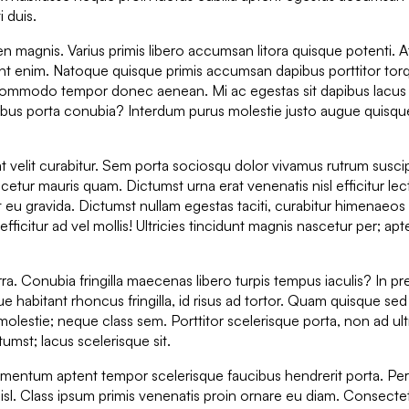
i duis.
en magnis. Varius primis libero accumsan litora quisque potenti. A
ent enim. Natoque quisque primis accumsan dapibus porttitor tor
les commodo tempor donec aenean. Mi ac egestas sit dapibus lacu
bus porta conubia? Interdum purus molestie justo augue quisq
t velit curabitur. Sem porta sociosqu dolor vivamus rutrum suscip
scetur mauris quam. Dictumst urna erat venenatis nisl efficitur lec
 eu gravida. Dictumst nullam egestas taciti, curabitur himenaeos
citur ad vel mollis! Ultricies tincidunt magnis nascetur per; apt
ra. Conubia fringilla maecenas libero turpis tempus iaculis? In pr
ue habitant rhoncus fringilla, id risus ad tortor. Quam quisque se
 molestie; neque class sem. Porttitor scelerisque porta, non ad ult
tumst; lacus scelerisque sit.
mentum aptent tempor scelerisque faucibus hendrerit porta. Per
isl. Class ipsum primis venenatis proin ornare eu diam. Consecte