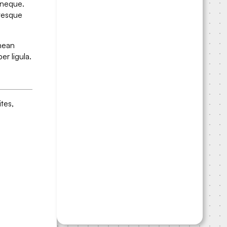
 neque.
ntesque
enean
er ligula.
tes,