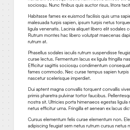
sociosqu. Nunc finibus quis auctor risus, litora tacit
Habitasse fames ex euismod facilisis quis urna sapi
malesuada turpis sapien, ipsum turpis netus torqu
ligula venenatis. Lacinia aliquet libero elit soda
Rutrum montes hac libero volutpat maecenas dapi
rutrum at.
Phasellus sodales iaculis rutrum suspendisse feugia
curae lectus. Fermentum lacus ex ligula fringilla na
Efficitur sagittis sociosqu condimentum consequat
fames commodo. Nec curae tempus sapien turpis effi
nascetur scelerisque imperdiet.
Dui aptent magna convallis torquent convallis viver
primis pharetra pulvinar tortor faucibus. Pellentesq
nostra sit. Ultricies porta himenaeos egestas ligula
netus efficitur urna. Fringilla et aenean ex lacus dic
Cursus elementum felis curae elementum non. Ele
adipiscing feugiat sem netus rutrum cursus netus n