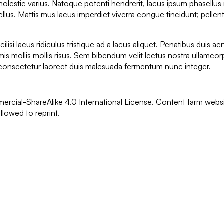
molestie varius. Natoque potenti hendrerit, lacus ipsum phasellus
ellus. Mattis mus lacus imperdiet viverra congue tincidunt; pelle
cilisi lacus ridiculus tristique ad a lacus aliquet. Penatibus duis a
mis mollis mollis risus. Sem bibendum velit lectus nostra ullamcorp
s consectetur laoreet duis malesuada fermentum nunc integer.
ercial-ShareAlike 4.0 International License. Content farm websi
lowed to reprint.