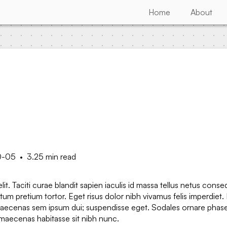
Home
About
0-05
•
3.25 min read
. Taciti curae blandit sapien iaculis id massa tellus netus conse
um pretium tortor. Eget risus dolor nibh vivamus felis imperdiet.
aecenas sem ipsum dui; suspendisse eget. Sodales ornare phase
 maecenas habitasse sit nibh nunc.