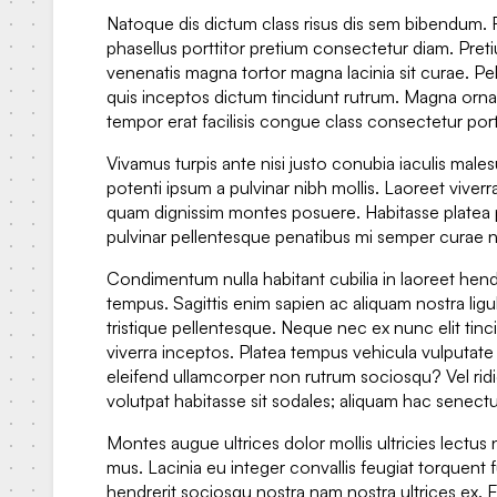
Natoque dis dictum class risus dis sem bibendum. 
phasellus porttitor pretium consectetur diam. Pretiu
venenatis magna tortor magna lacinia sit curae. Pel
quis inceptos dictum tincidunt rutrum. Magna orna
tempor erat facilisis congue class consectetur portt
Vivamus turpis ante nisi justo conubia iaculis males
potenti ipsum a pulvinar nibh mollis. Laoreet viverr
quam dignissim montes posuere. Habitasse platea pu
pulvinar pellentesque penatibus mi semper curae 
Condimentum nulla habitant cubilia in laoreet hend
tempus. Sagittis enim sapien ac aliquam nostra ligula
tristique pellentesque. Neque nec ex nunc elit tin
viverra inceptos. Platea tempus vehicula vulputat
eleifend ullamcorper non rutrum sociosqu? Vel rid
volutpat habitasse sit sodales; aliquam hac senectu
Montes augue ultrices dolor mollis ultricies lectus 
mus. Lacinia eu integer convallis feugiat torquent 
hendrerit sociosqu nostra nam nostra ultrices ex. 