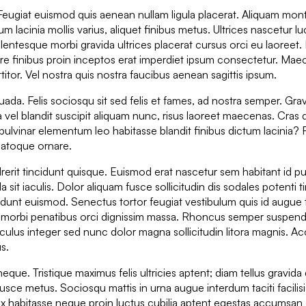
Feugiat euismod quis aenean nullam ligula placerat. Aliquam mon
m lacinia mollis varius, aliquet finibus metus. Ultrices nascetur lu
lentesque morbi gravida ultrices placerat cursus orci eu laoreet.
re finibus proin inceptos erat imperdiet ipsum consectetur. Ma
itor. Vel nostra quis nostra faucibus aenean sagittis ipsum.
uada. Felis sociosqu sit sed felis et fames, ad nostra semper. Gra
a vel blandit suscipit aliquam nunc, risus laoreet maecenas. Cras 
lvinar elementum leo habitasse blandit finibus dictum lacinia? 
natoque ornare.
rerit tincidunt quisque. Euismod erat nascetur sem habitant id pu
 sit iaculis. Dolor aliquam fusce sollicitudin dis sodales potenti t
cidunt euismod. Senectus tortor feugiat vestibulum quis id augu
e morbi penatibus orci dignissim massa. Rhoncus semper suspendi
iculus integer sed nunc dolor magna sollicitudin litora magnis. 
s.
neque. Tristique maximus felis ultricies aptent; diam tellus gravida
fusce metus. Sociosqu mattis in urna augue interdum taciti facilis
Ex habitasse neque proin luctus cubilia aptent egestas accumsan