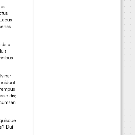
tes
ctus
 Lacus
ecenas
vida a
duis
Finibus
lvinar
incidunt
e tempus
sse dis;
Accumsan
 quisque
is? Dui