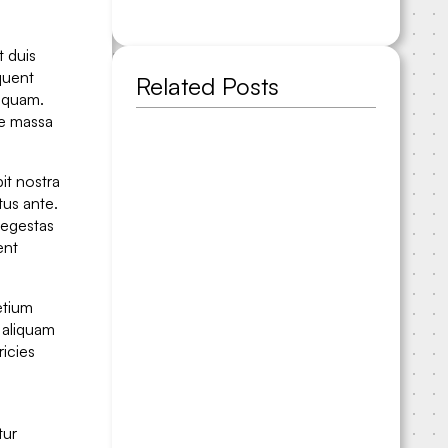
t duis
quent
Related Posts
s quam.
ue massa
it nostra
tus ante.
 egestas
ent
etium
d aliquam
ricies
tur