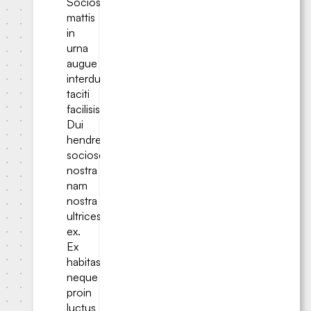
Sociosqu
mattis
in
urna
augue
interdum
taciti
facilisis?
Dui
hendrerit
sociosqu
nostra
nam
nostra
ultrices
ex.
Ex
habitasse
neque
proin
luctus