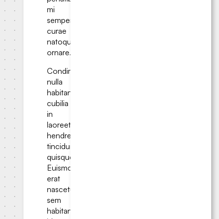
mi
semper
curae
natoque
ornare.
Condimentum
nulla
habitant
cubilia
in
laoreet
hendrerit
tincidunt
quisque.
Euismod
erat
nascetur
sem
habitant