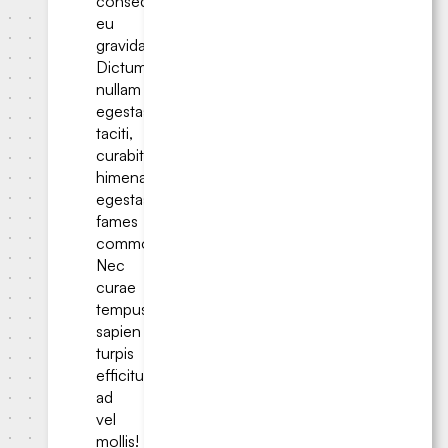
consequat
eu
gravida.
Dictumst
nullam
egestas
taciti,
curabitur
himenaeos
egestas
fames
commodo.
Nec
curae
tempus
sapien
turpis
efficitur
ad
vel
mollis!