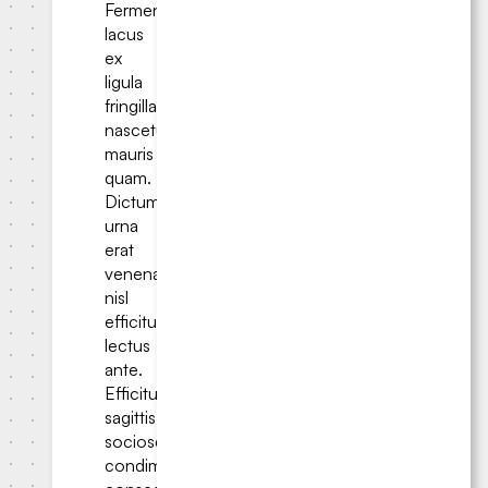
Fermentum
lacus
ex
ligula
fringilla
nascetur
mauris
quam.
Dictumst
urna
erat
venenatis
nisl
efficitur
lectus
ante.
Efficitur
sagittis
sociosqu
condimentum