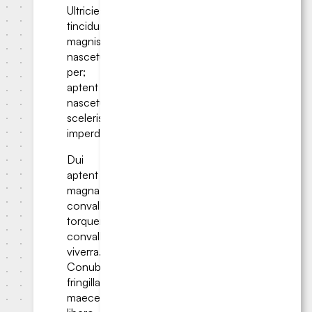
Ultricies
tincidunt
magnis
nascetur
per;
aptent
nascetur
scelerisque
imperdiet.
Dui
aptent
magna
convallis
torquent
convallis
viverra.
Conubia
fringilla
maecenas