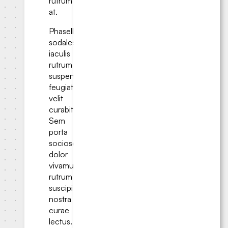
rutrum
at.
Phasellus
sodales
iaculis
rutrum
suspendisse
feugiat
velit
curabitur.
Sem
porta
sociosqu
dolor
vivamus
rutrum
suscipit
nostra
curae
lectus.