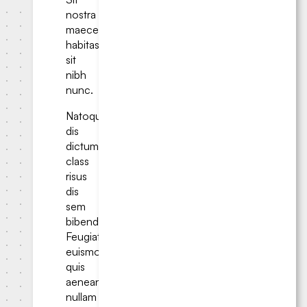
nostra
maecenas
habitasse
sit
nibh
nunc.
Natoque
dis
dictum
class
risus
dis
sem
bibendum.
Feugiat
euismod
quis
aenean
nullam