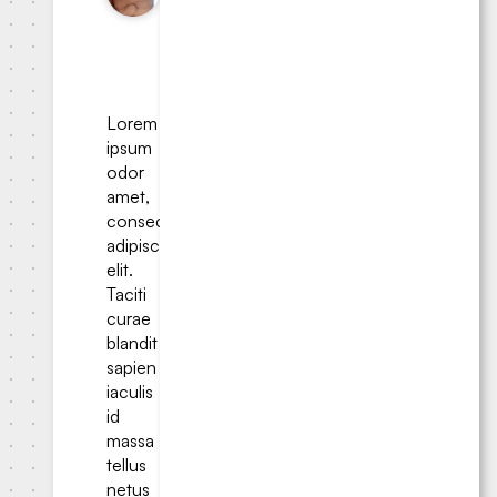
2024-10-
05
•
3.25
min read
Lorem
ipsum
odor
amet,
consectetuer
adipiscing
elit.
Taciti
curae
blandit
sapien
iaculis
id
massa
tellus
netus