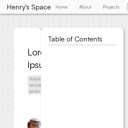
Henry's Space
Home
About
Projects
Table of Contents
Lorem
Ipsum
turpis
accumsan
proin
Henry Hung
Published
2024-10-
05
•
Updated