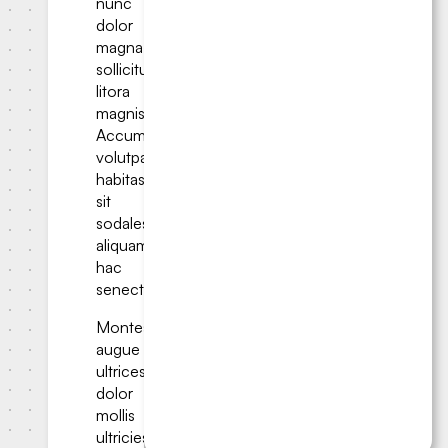
nunc
dolor
magna
sollicitudin
litora
magnis.
Accumsan
volutpat
habitasse
sit
sodales;
aliquam
hac
senectus.
Montes
augue
ultrices
dolor
mollis
ultricies