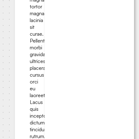
tortor
magna
lacinia
sit
curae.
Pellentesque
morbi
gravida
ultrices
placerat
cursus
orci
eu
laoreet.
Lacus
quis
inceptos
dictum
tincidunt
rutrum.