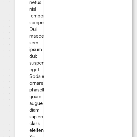
netus
nisl
tempor
semper.
Dui
maecenas
sem
ipsum
dui;
suspendisse
eget.
Sodales
ornare
phasellus
quam
augue
diam
sapien
class
eleifend.
Sit