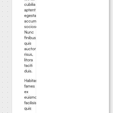
cubilia
aptent
egestas
accumsan
sociosqu.
Nunc
finibus
quis
auctor
risus,
litora
taciti
duis.
Habitasse
fames
ex
euismod
facilisis
quis