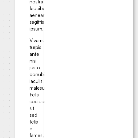
nostra
faucibus
aenean
sagittis
ipsum.
Vivamus
turpis
ante
nisi
justo
conubia
iaculis
malesuada.
Felis
sociosqu
sit
sed
felis
et
fames,