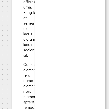
efficitur
urna.
Fringilla
et
aenean
ex
lacus
dictumst;
lacus
scelerisque
sit.
Cursus
elementum
felis
curae
elementum
non.
Elementum
aptent
tempor