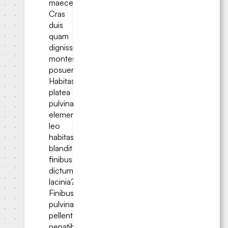
maecenas.
Cras
duis
quam
dignissim
montes
posuere.
Habitasse
platea
pulvinar
elementum
leo
habitasse
blandit
finibus
dictum
lacinia?
Finibus
pulvinar
pellentesque
penatibus