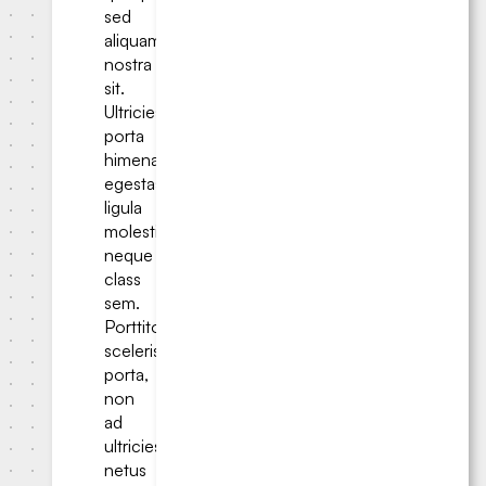
sed
aliquam
nostra
sit.
Ultricies
porta
himenaeos
egestas
ligula
molestie;
neque
class
sem.
Porttitor
scelerisque
porta,
non
ad
ultricies
netus