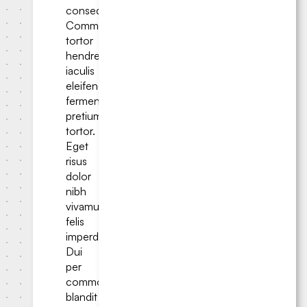
consequat.
Commodo
tortor
hendrerit;
iaculis
eleifend
fermentum
pretium
tortor.
Eget
risus
dolor
nibh
vivamus
felis
imperdiet.
Dui
per
commodo
blandit