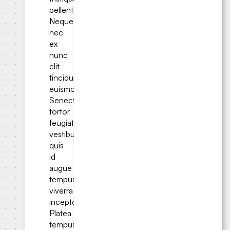
pellentesque.
Neque
nec
ex
nunc
elit
tincidunt
euismod.
Senectus
tortor
feugiat
vestibulum
quis
id
augue
tempus
viverra
inceptos.
Platea
tempus