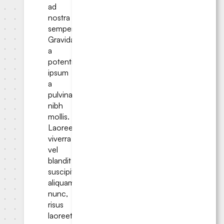
ad
nostra
semper.
Gravida
a
potenti
ipsum
a
pulvinar
nibh
mollis.
Laoreet
viverra
vel
blandit
suscipit
aliquam
nunc,
risus
laoreet