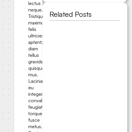
lectus
neque.
Related Posts
Tristique
maximus
felis
ultricies
aptent;
diam
tellus
gravida
quisque
mus.
Lacinia
eu
integer
convallis
feugiat
torquent
fusce
metus.