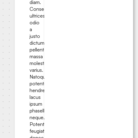
diam.
Consectetur
ultrices
odio
a
justo
dictumst
pellentesque
massa
molestie
varius.
Natoque
potenti
hendrerit,
lacus
ipsum
phasellus
neque.
Potenti
feugiat
donec,