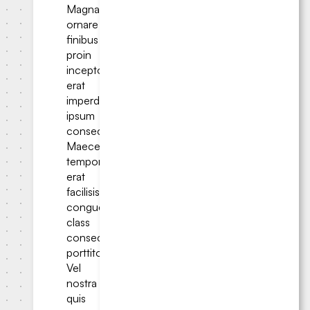
Magna
ornare
finibus
proin
inceptos
erat
imperdiet
ipsum
consectetur.
Maecenas
tempor
erat
facilisis
congue
class
consectetur
porttitor.
Vel
nostra
quis