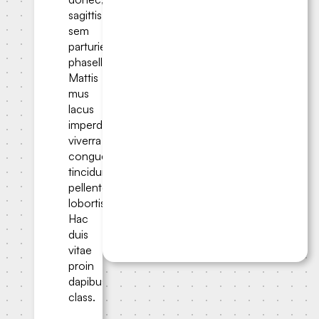
sagittis
sem
parturient
phasellus.
Mattis
mus
lacus
imperdiet
viverra
congue
tincidunt;
pellentesque
lobortis.
Hac
duis
vitae
proin
dapibus
class.