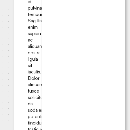
id
pulvinar
tempus.
Sagittis
enim
sapien
ac
aliquam
nostra
ligula
sit
iaculis.
Dolor
aliquam
fusce
sollicitudin
dis
sodales
potenti
tincidunt
tristique