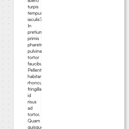
libero
turpis
tempus
iaculis?
In
pretium
primis
pharetra
pulvinar
tortor
faucibus.
Pellentesque
habitant
rhoncus
fringilla,
id
risus
ad
tortor.
Quam
quisque