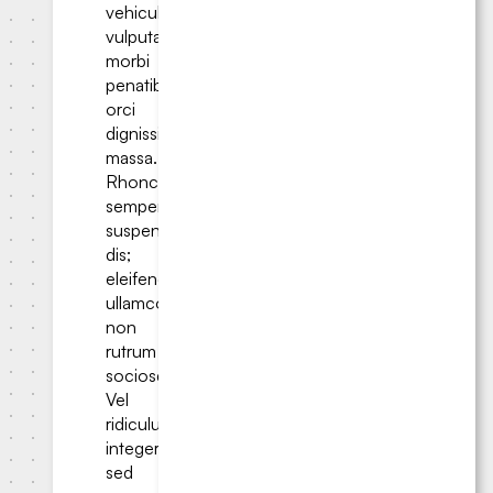
vehicula
vulputate
morbi
penatibus
orci
dignissim
massa.
Rhoncus
semper
suspendisse
dis;
eleifend
ullamcorper
non
rutrum
sociosqu?
Vel
ridiculus
integer
sed