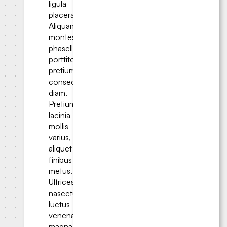
ligula
placerat.
Aliquam
montes
phasellus
porttitor
pretium
consectetur
diam.
Pretium
lacinia
mollis
varius,
aliquet
finibus
metus.
Ultrices
nascetur
luctus
venenatis
magna