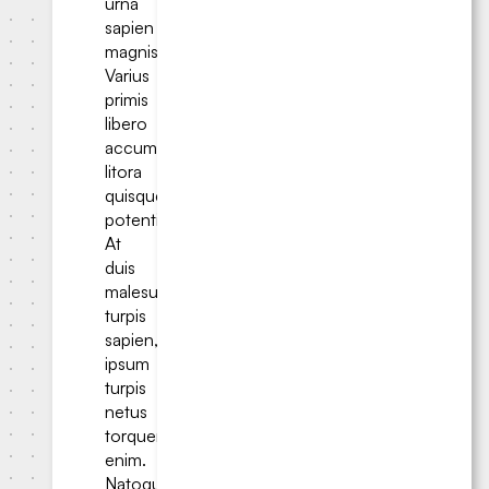
urna
sapien
magnis.
Varius
primis
libero
accumsan
litora
quisque
potenti.
At
duis
malesuada
turpis
sapien,
ipsum
turpis
netus
torquent
enim.
Natoque