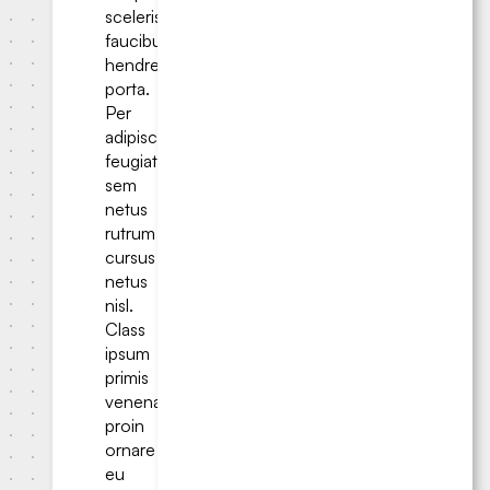
scelerisque
faucibus
hendrerit
porta.
Per
adipiscing
feugiat
sem
netus
rutrum
cursus
netus
nisl.
Class
ipsum
primis
venenatis
proin
ornare
eu