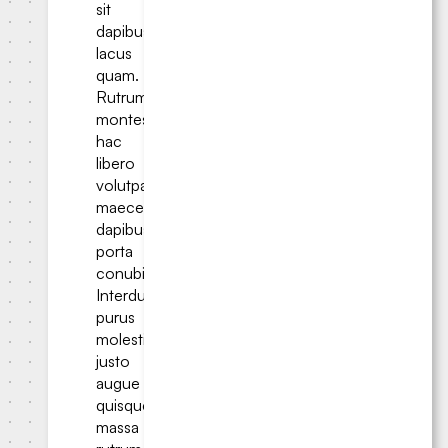
sit
dapibus
lacus
quam.
Rutrum
montes
hac
libero
volutpat
maecenas
dapibus
porta
conubia?
Interdum
purus
molestie
justo
augue
quisque
massa