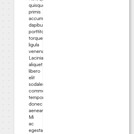
quisque
primis
accumsan
dapibus
porttitor
torquent
ligula
venenatis.
Lacinia
aliquet
libero
elit
sodales
commodo
tempor
donec
aenean.
Mi
ac
egestas