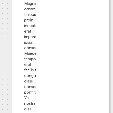
Magna
ornare
finibus
proin
inceptos
erat
imperdiet
ipsum
consectetur.
Maecenas
tempor
erat
facilisis
congue
class
consectetur
porttitor.
Vel
nostra
quis