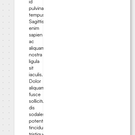
id
pulvinar
tempus.
Sagittis
enim
sapien
ac
aliquam
nostra
ligula
sit
iaculis.
Dolor
aliquam
fusce
sollicitudin
dis
sodales
potenti
tincidunt
tristique