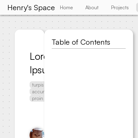
Henry's Space
Home
About
Projects
Table of Contents
Lorem
Ipsum
turpis
accumsan
proin
Henry Hung
Published
2024-10-
05
•
Updated