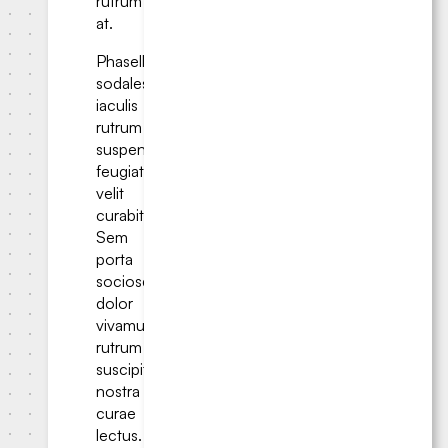
rutrum
at.
Phasellus
sodales
iaculis
rutrum
suspendisse
feugiat
velit
curabitur.
Sem
porta
sociosqu
dolor
vivamus
rutrum
suscipit
nostra
curae
lectus.