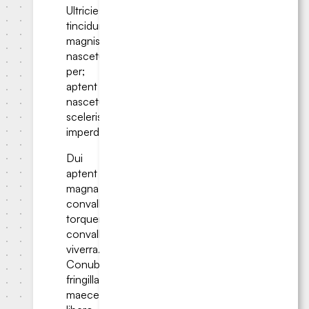
Ultricies
tincidunt
magnis
nascetur
per;
aptent
nascetur
scelerisque
imperdiet.
Dui
aptent
magna
convallis
torquent
convallis
viverra.
Conubia
fringilla
maecenas