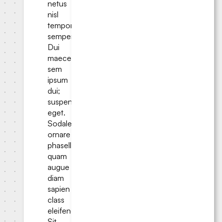
netus
nisl
tempor
semper.
Dui
maecenas
sem
ipsum
dui;
suspendisse
eget.
Sodales
ornare
phasellus
quam
augue
diam
sapien
class
eleifend.
Sit