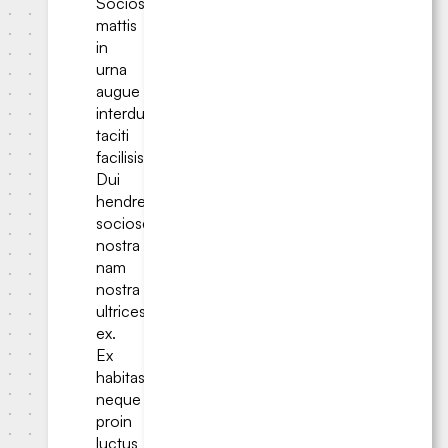
Sociosqu
mattis
in
urna
augue
interdum
taciti
facilisis?
Dui
hendrerit
sociosqu
nostra
nam
nostra
ultrices
ex.
Ex
habitasse
neque
proin
luctus