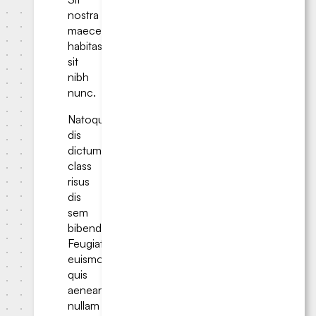
nostra
maecenas
habitasse
sit
nibh
nunc.
Natoque
dis
dictum
class
risus
dis
sem
bibendum.
Feugiat
euismod
quis
aenean
nullam