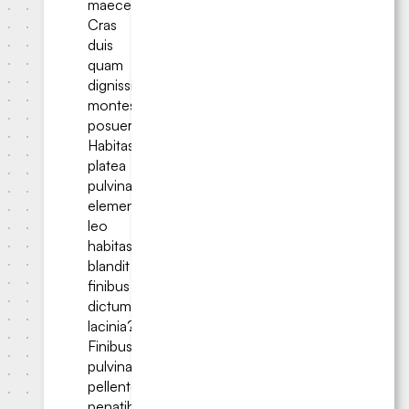
maecenas.
Cras
duis
quam
dignissim
montes
posuere.
Habitasse
platea
pulvinar
elementum
leo
habitasse
blandit
finibus
dictum
lacinia?
Finibus
pulvinar
pellentesque
penatibus