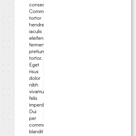
consequat.
Commodo
tortor
hendrerit;
iaculis
eleifend
fermentum
pretium
tortor.
Eget
risus
dolor
nibh
vivamus
felis
imperdiet.
Dui
per
commodo
blandit