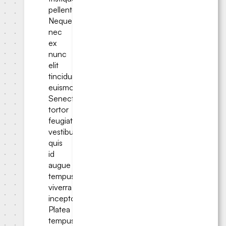
pellentesque.
Neque
nec
ex
nunc
elit
tincidunt
euismod.
Senectus
tortor
feugiat
vestibulum
quis
id
augue
tempus
viverra
inceptos.
Platea
tempus