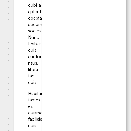
cubilia
aptent
egestas
accumsan
sociosqu.
Nunc
finibus
quis
auctor
risus,
litora
taciti
duis.
Habitasse
fames
ex
euismod
facilisis
quis