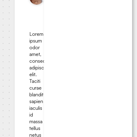
2024-10-
05
•
3.25
min read
Lorem
ipsum
odor
amet,
consectetuer
adipiscing
elit.
Taciti
curae
blandit
sapien
iaculis
id
massa
tellus
netus