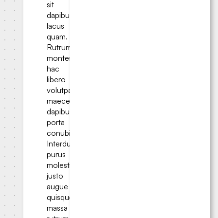
sit
dapibus
lacus
quam.
Rutrum
montes
hac
libero
volutpat
maecenas
dapibus
porta
conubia?
Interdum
purus
molestie
justo
augue
quisque
massa