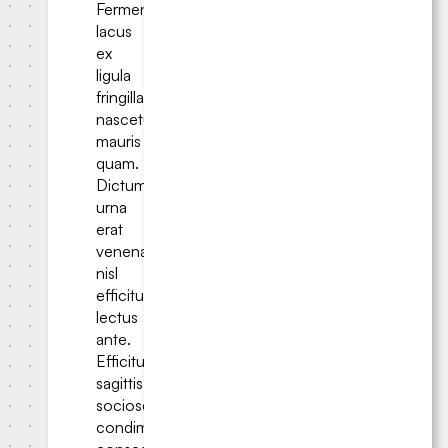
Fermentum
lacus
ex
ligula
fringilla
nascetur
mauris
quam.
Dictumst
urna
erat
venenatis
nisl
efficitur
lectus
ante.
Efficitur
sagittis
sociosqu
condimentum