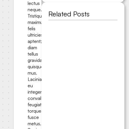
lectus
neque.
Related Posts
Tristique
maximus
felis
ultricies
aptent;
diam
tellus
gravida
quisque
mus.
Lacinia
eu
integer
convallis
feugiat
torquent
fusce
metus.