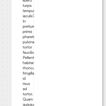
libero
turpis
tempus
iaculis?
In
pretium
primis
pharetra
pulvinar
tortor
faucibus.
Pellentesque
habitant
rhoncus
fringilla,
id
risus
ad
tortor.
Quam
quisque