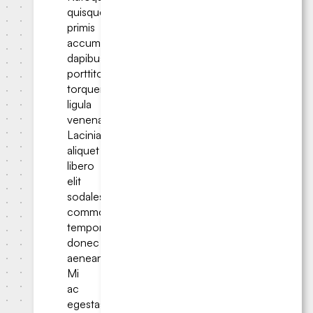
quisque
primis
accumsan
dapibus
porttitor
torquent
ligula
venenatis.
Lacinia
aliquet
libero
elit
sodales
commodo
tempor
donec
aenean.
Mi
ac
egestas