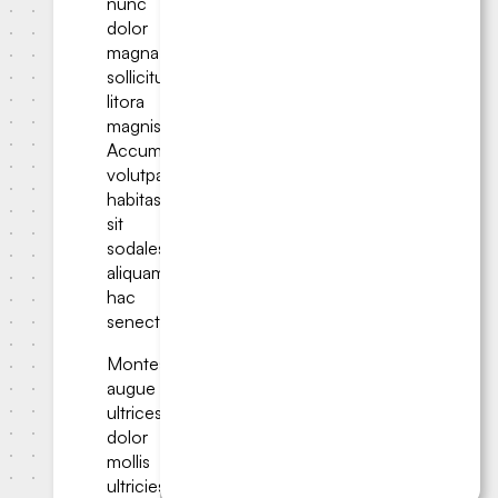
nunc
dolor
magna
sollicitudin
litora
magnis.
Accumsan
volutpat
habitasse
sit
sodales;
aliquam
hac
senectus.
Montes
augue
ultrices
dolor
mollis
ultricies