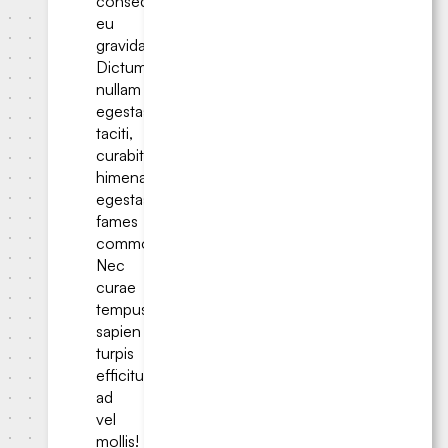
consequat
eu
gravida.
Dictumst
nullam
egestas
taciti,
curabitur
himenaeos
egestas
fames
commodo.
Nec
curae
tempus
sapien
turpis
efficitur
ad
vel
mollis!