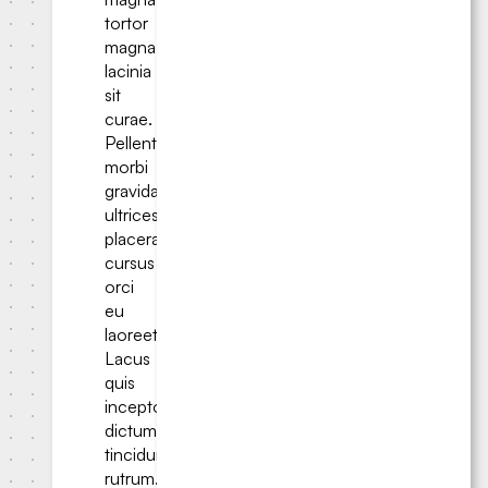
tortor
magna
lacinia
sit
curae.
Pellentesque
morbi
gravida
ultrices
placerat
cursus
orci
eu
laoreet.
Lacus
quis
inceptos
dictum
tincidunt
rutrum.