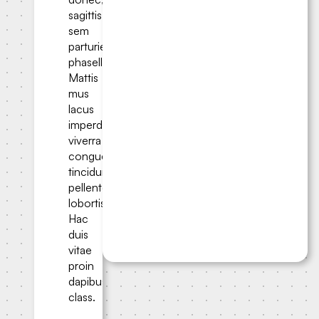
sagittis
sem
parturient
phasellus.
Mattis
mus
lacus
imperdiet
viverra
congue
tincidunt;
pellentesque
lobortis.
Hac
duis
vitae
proin
dapibus
class.