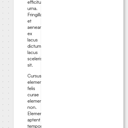
efficitur
urna.
Fringilla
et
aenean
ex
lacus
dictumst;
lacus
scelerisque
sit.
Cursus
elementum
felis
curae
elementum
non.
Elementum
aptent
tempor