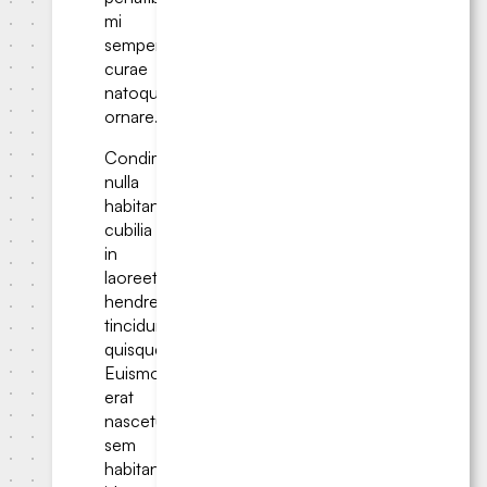
mi
semper
curae
natoque
ornare.
Condimentum
nulla
habitant
cubilia
in
laoreet
hendrerit
tincidunt
quisque.
Euismod
erat
nascetur
sem
habitant