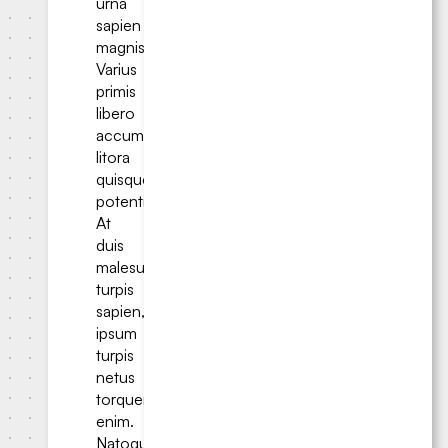
urna
sapien
magnis.
Varius
primis
libero
accumsan
litora
quisque
potenti.
At
duis
malesuada
turpis
sapien,
ipsum
turpis
netus
torquent
enim.
Natoque