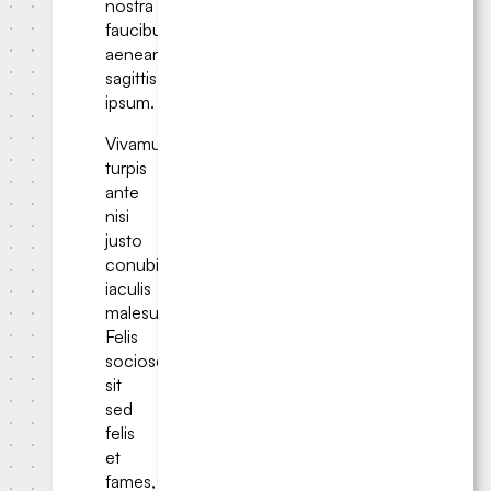
nostra
faucibus
aenean
sagittis
ipsum.
Vivamus
turpis
ante
nisi
justo
conubia
iaculis
malesuada.
Felis
sociosqu
sit
sed
felis
et
fames,