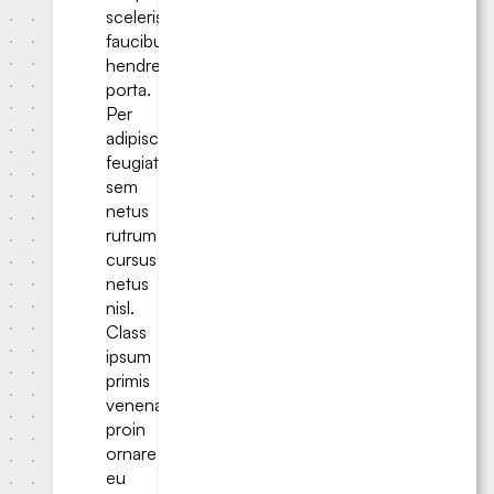
scelerisque
faucibus
hendrerit
porta.
Per
adipiscing
feugiat
sem
netus
rutrum
cursus
netus
nisl.
Class
ipsum
primis
venenatis
proin
ornare
eu