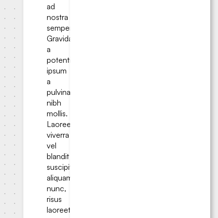
ad
nostra
semper.
Gravida
a
potenti
ipsum
a
pulvinar
nibh
mollis.
Laoreet
viverra
vel
blandit
suscipit
aliquam
nunc,
risus
laoreet