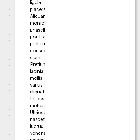
ligula
placerat.
Aliquam
montes
phasellus
porttitor
pretium
consectetur
diam.
Pretium
lacinia
mollis
varius,
aliquet
finibus
metus.
Ultrices
nascetur
luctus
venenatis
magna