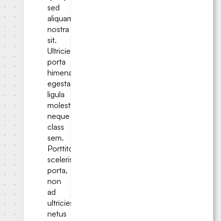
sed
aliquam
nostra
sit.
Ultricies
porta
himenaeos
egestas
ligula
molestie;
neque
class
sem.
Porttitor
scelerisque
porta,
non
ad
ultricies
netus