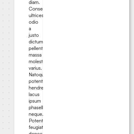
diam.
Consectetur
ultrices
odio
a
justo
dictumst
pellentesque
massa
molestie
varius.
Natoque
potenti
hendrerit,
lacus
ipsum
phasellus
neque.
Potenti
feugiat
donec,