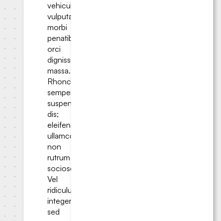
vehicula
vulputate
morbi
penatibus
orci
dignissim
massa.
Rhoncus
semper
suspendisse
dis;
eleifend
ullamcorper
non
rutrum
sociosqu?
Vel
ridiculus
integer
sed