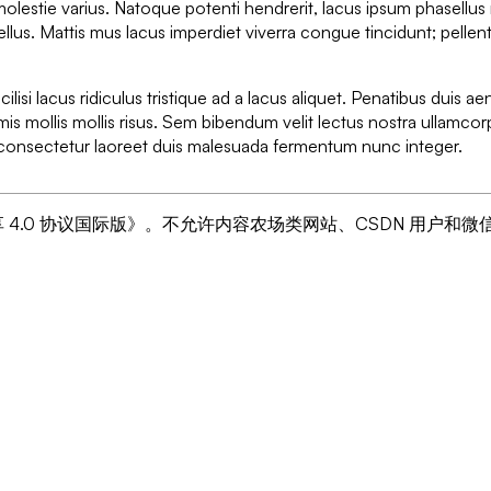
molestie varius. Natoque potenti hendrerit, lacus ipsum phasellus
ellus. Mattis mus lacus imperdiet viverra congue tincidunt; pelle
cilisi lacus ridiculus tristique ad a lacus aliquet. Penatibus duis a
mis mollis mollis risus. Sem bibendum velit lectus nostra ullamcorp
s consectetur laoreet duis malesuada fermentum nunc integer.
4.0 协议国际版》。不允许内容农场类网站、CSDN 用户和微