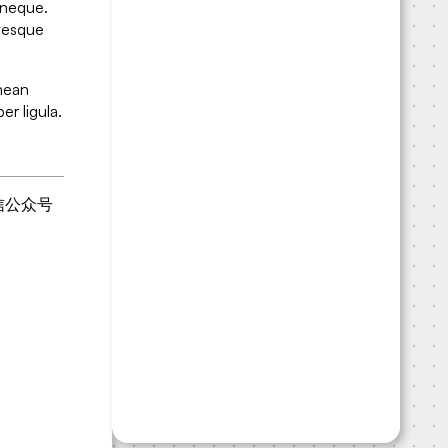
 neque.
ntesque
enean
er ligula.
信公众号