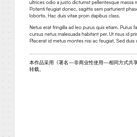
ultrices odio a justo dictumst pellentesque massa 
Potenti feugiat donec, sagittis sem parturient phas
lobortis. Hac duis vitae proin dapibus class.
Netus erat fringilla ad leo purus quis etiam. Purus fa
cursus netus malesuada habitant per. Ut risus id pri
Placerat id metus montes nisi ac feugiat. Sed dui
本作品采用《署名—非商业性使用—相同方式共享 
转载。