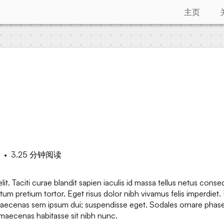
主页
•
3.25 分钟阅读
. Taciti curae blandit sapien iaculis id massa tellus netus conse
um pretium tortor. Eget risus dolor nibh vivamus felis imperdiet.
aecenas sem ipsum dui; suspendisse eget. Sodales ornare phase
 maecenas habitasse sit nibh nunc.