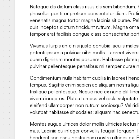
Natoque dis dictum class risus dis sem bibendum. 
phasellus porttitor pretium consectetur diam. Pretiu
venenatis magna tortor magna lacinia sit curae. Pel
quis inceptos dictum tincidunt rutrum. Magna orna
tempor erat facilisis congue class consectetur portt
Vivamus turpis ante nisi justo conubia iaculis males
potenti ipsum a pulvinar nibh mollis. Laoreet viverr
quam dignissim montes posuere. Habitasse platea pu
pulvinar pellentesque penatibus mi semper curae 
Condimentum nulla habitant cubilia in laoreet hend
tempus. Sagittis enim sapien ac aliquam nostra ligula
tristique pellentesque. Neque nec ex nunc elit tin
viverra inceptos. Platea tempus vehicula vulputat
eleifend ullamcorper non rutrum sociosqu? Vel rid
volutpat habitasse sit sodales; aliquam hac senectu
Montes augue ultrices dolor mollis ultricies lectus 
mus. Lacinia eu integer convallis feugiat torquent 
hendrerit sociosqu nostra nam nostra ultrices ex. 