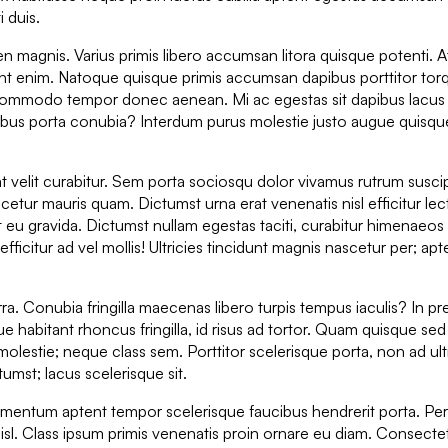
i duis.
en magnis. Varius primis libero accumsan litora quisque potenti. A
ent enim. Natoque quisque primis accumsan dapibus porttitor tor
les commodo tempor donec aenean. Mi ac egestas sit dapibus lacu
bus porta conubia? Interdum purus molestie justo augue quisq
t velit curabitur. Sem porta sociosqu dolor vivamus rutrum suscip
scetur mauris quam. Dictumst urna erat venenatis nisl efficitur lec
 eu gravida. Dictumst nullam egestas taciti, curabitur himenaeos
citur ad vel mollis! Ultricies tincidunt magnis nascetur per; apt
ra. Conubia fringilla maecenas libero turpis tempus iaculis? In pr
ue habitant rhoncus fringilla, id risus ad tortor. Quam quisque se
 molestie; neque class sem. Porttitor scelerisque porta, non ad ult
tumst; lacus scelerisque sit.
mentum aptent tempor scelerisque faucibus hendrerit porta. Per
isl. Class ipsum primis venenatis proin ornare eu diam. Consecte