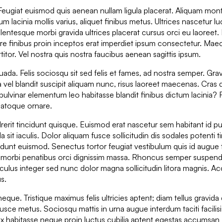
Feugiat euismod quis aenean nullam ligula placerat. Aliquam mon
m lacinia mollis varius, aliquet finibus metus. Ultrices nascetur lu
lentesque morbi gravida ultrices placerat cursus orci eu laoreet.
re finibus proin inceptos erat imperdiet ipsum consectetur. Ma
itor. Vel nostra quis nostra faucibus aenean sagittis ipsum.
uada. Felis sociosqu sit sed felis et fames, ad nostra semper. Gra
a vel blandit suscipit aliquam nunc, risus laoreet maecenas. Cras 
lvinar elementum leo habitasse blandit finibus dictum lacinia? 
natoque ornare.
rerit tincidunt quisque. Euismod erat nascetur sem habitant id pu
 sit iaculis. Dolor aliquam fusce sollicitudin dis sodales potenti t
cidunt euismod. Senectus tortor feugiat vestibulum quis id augu
e morbi penatibus orci dignissim massa. Rhoncus semper suspendi
iculus integer sed nunc dolor magna sollicitudin litora magnis. 
s.
neque. Tristique maximus felis ultricies aptent; diam tellus gravida
fusce metus. Sociosqu mattis in urna augue interdum taciti facilis
Ex habitasse neque proin luctus cubilia aptent egestas accumsan