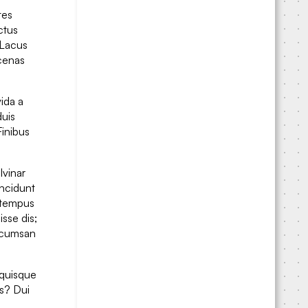
tes
ctus
 Lacus
ecenas
vida a
duis
Finibus
lvinar
incidunt
e tempus
sse dis;
Accumsan
 quisque
is? Dui