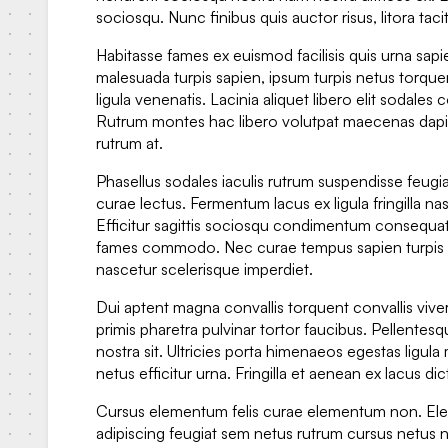
sociosqu. Nunc finibus quis auctor risus, litora tacit
Habitasse fames ex euismod facilisis quis urna sapi
malesuada turpis sapien, ipsum turpis netus torqu
ligula venenatis. Lacinia aliquet libero elit soda
Rutrum montes hac libero volutpat maecenas dapi
rutrum at.
Phasellus sodales iaculis rutrum suspendisse feugia
curae lectus. Fermentum lacus ex ligula fringilla na
Efficitur sagittis sociosqu condimentum consequat
fames commodo. Nec curae tempus sapien turpis effi
nascetur scelerisque imperdiet.
Dui aptent magna convallis torquent convallis viver
primis pharetra pulvinar tortor faucibus. Pellentesq
nostra sit. Ultricies porta himenaeos egestas ligula
netus efficitur urna. Fringilla et aenean ex lacus dic
Cursus elementum felis curae elementum non. Ele
adipiscing feugiat sem netus rutrum cursus netus n