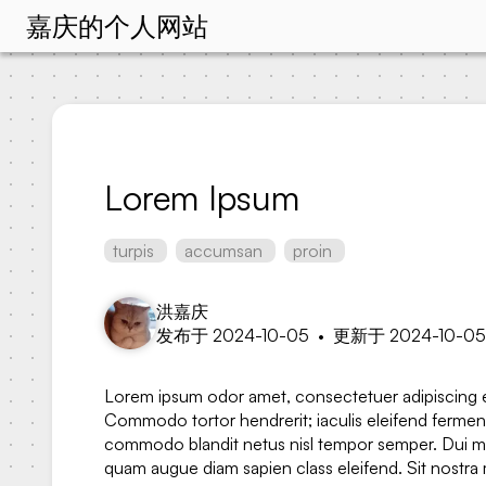
嘉庆的个人网站
Lorem Ipsum
turpis
accumsan
proin
洪嘉庆
发布于 2024-10-05
•
更新于 2024-10-05
Lorem ipsum odor amet, consectetuer adipiscing elit
Commodo tortor hendrerit; iaculis eleifend ferment
commodo blandit netus nisl tempor semper. Dui m
quam augue diam sapien class eleifend. Sit nostra