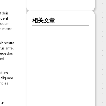
t duis
quent
相关文章
s quam.
ue massa
it nostra
tus ante.
 egestas
ent
etium
d aliquam
ricies
tur