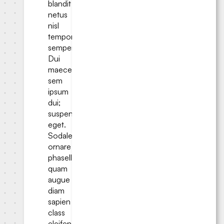
blandit
netus
nisl
tempor
semper.
Dui
maecenas
sem
ipsum
dui;
suspendisse
eget.
Sodales
ornare
phasellus
quam
augue
diam
sapien
class
eleifend.