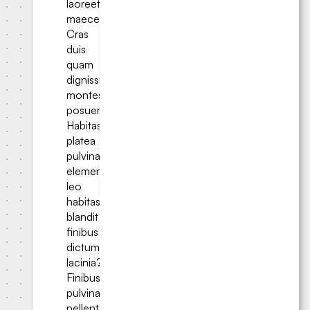
laoreet
maecenas.
Cras
duis
quam
dignissim
montes
posuere.
Habitasse
platea
pulvinar
elementum
leo
habitasse
blandit
finibus
dictum
lacinia?
Finibus
pulvinar
pellentesque