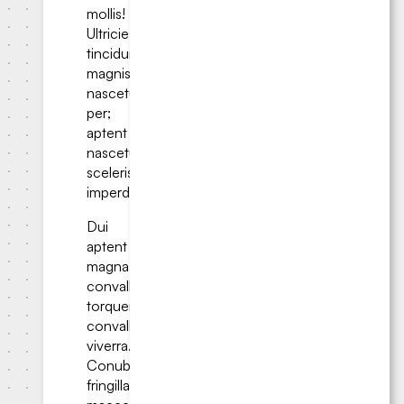
mollis!
Ultricies
tincidunt
magnis
nascetur
per;
aptent
nascetur
scelerisque
imperdiet.
Dui
aptent
magna
convallis
torquent
convallis
viverra.
Conubia
fringilla