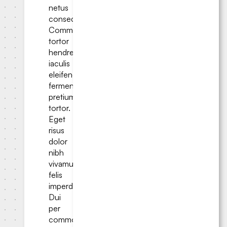
netus
consequat.
Commodo
tortor
hendrerit;
iaculis
eleifend
fermentum
pretium
tortor.
Eget
risus
dolor
nibh
vivamus
felis
imperdiet.
Dui
per
commodo