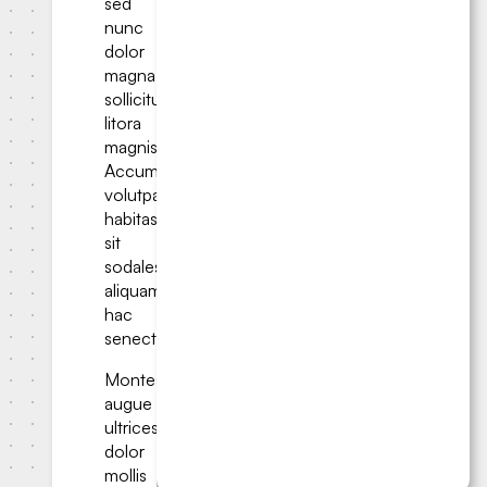
sed
nunc
dolor
magna
sollicitudin
litora
magnis.
Accumsan
volutpat
habitasse
sit
sodales;
aliquam
hac
senectus.
Montes
augue
ultrices
dolor
mollis