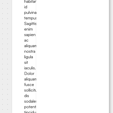
habitant
id
pulvinar
tempus.
Sagittis
enim
sapien
ac
aliquam
nostra
ligula
sit
iaculis.
Dolor
aliquam
fusce
sollicitudin
dis
sodales
potenti
tincidunt