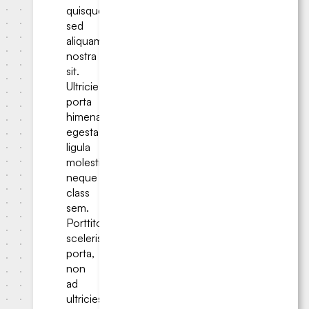
quisque
sed
aliquam
nostra
sit.
Ultricies
porta
himenaeos
egestas
ligula
molestie;
neque
class
sem.
Porttitor
scelerisque
porta,
non
ad
ultricies