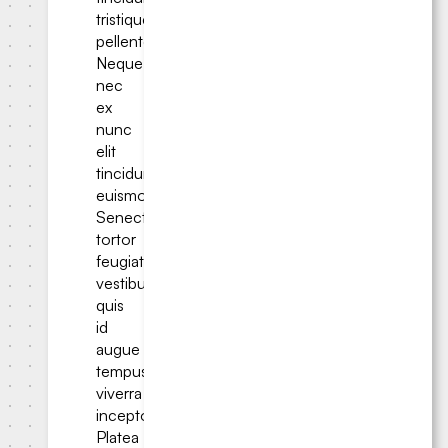
tristique
pellentesque.
Neque
nec
ex
nunc
elit
tincidunt
euismod.
Senectus
tortor
feugiat
vestibulum
quis
id
augue
tempus
viverra
inceptos.
Platea