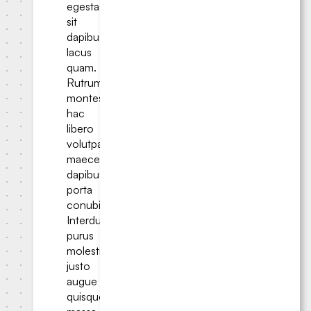
egestas
sit
dapibus
lacus
quam.
Rutrum
montes
hac
libero
volutpat
maecenas
dapibus
porta
conubia?
Interdum
purus
molestie
justo
augue
quisque