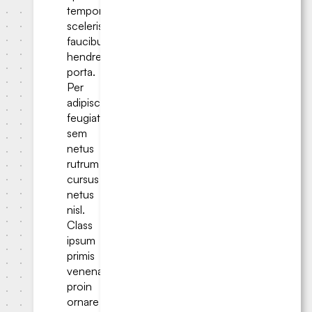
tempor
scelerisque
faucibus
hendrerit
porta.
Per
adipiscing
feugiat
sem
netus
rutrum
cursus
netus
nisl.
Class
ipsum
primis
venenatis
proin
ornare