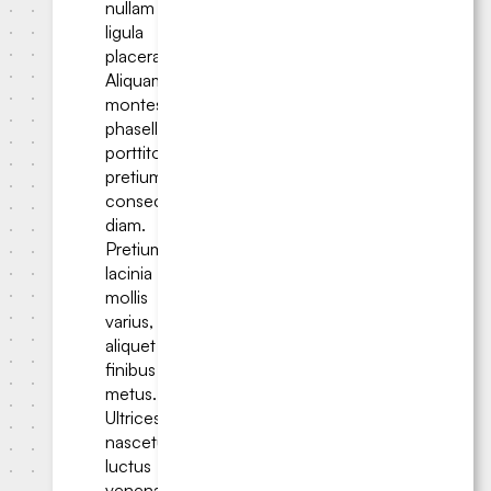
nullam
ligula
placerat.
Aliquam
montes
phasellus
porttitor
pretium
consectetur
diam.
Pretium
lacinia
mollis
varius,
aliquet
finibus
metus.
Ultrices
nascetur
luctus
venenatis