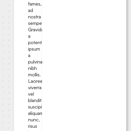
fames,
ad
nostra
semper.
Gravida
a
potenti
ipsum
a
pulvinar
nibh
mollis.
Laoreet
viverra
vel
blandit
suscipit
aliquam
nunc,
risus