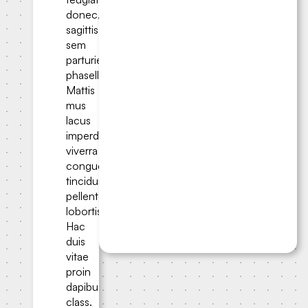
donec,
sagittis
sem
parturient
phasellus.
Mattis
mus
lacus
imperdiet
viverra
congue
tincidunt;
pellentesque
lobortis.
Hac
duis
vitae
proin
dapibus
class.