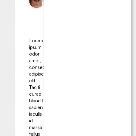
于 2024-
10-
05
•
3.25
分钟阅读
Lorem
ipsum
odor
amet,
consectetuer
adipiscing
elit.
Taciti
curae
blandit
sapien
iaculis
id
massa
tellus