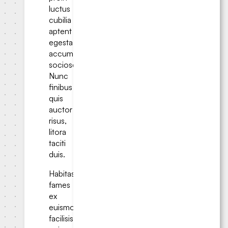
luctus
cubilia
aptent
egestas
accumsan
sociosqu.
Nunc
finibus
quis
auctor
risus,
litora
taciti
duis.
Habitasse
fames
ex
euismod
facilisis