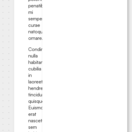
penatibus
mi
semper
curae
natoque
ornare.
Condimentum
nulla
habitant
cubilia
in
laoreet
hendrerit
tincidunt
quisque.
Euismod
erat
nascetur
sem