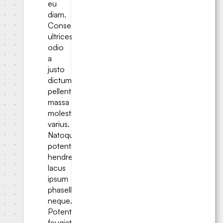
eu
diam.
Consectetur
ultrices
odio
a
justo
dictumst
pellentesque
massa
molestie
varius.
Natoque
potenti
hendrerit,
lacus
ipsum
phasellus
neque.
Potenti
feugiat