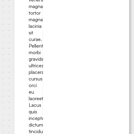
magna
tortor
magna
lacinia
sit
curae.
Pellentesque
morbi
gravida
ultrices
placerat
cursus
orci
eu
laoreet.
Lacus
quis
inceptos
dictum
tincidunt