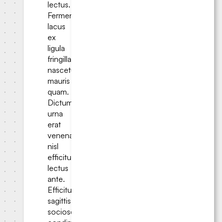
lectus.
Fermentum
lacus
ex
ligula
fringilla
nascetur
mauris
quam.
Dictumst
urna
erat
venenatis
nisl
efficitur
lectus
ante.
Efficitur
sagittis
sociosqu