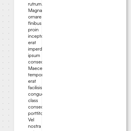
rutrum.
Magna
ornare
finibus
proin
inceptos
erat
imperdiet
ipsum
consectetur.
Maecenas
tempor
erat
facilisis
congue
class
consectetur
porttitor.
Vel
nostra