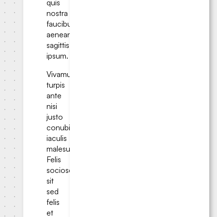
quis
nostra
faucibus
aenean
sagittis
ipsum.
Vivamus
turpis
ante
nisi
justo
conubia
iaculis
malesuada.
Felis
sociosqu
sit
sed
felis
et