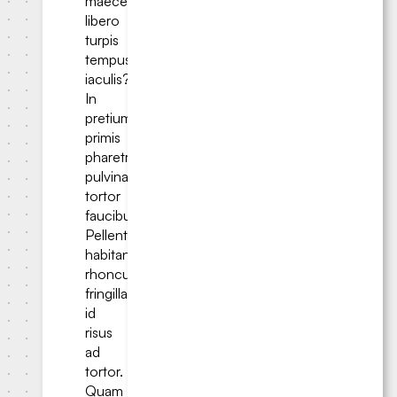
maecenas
libero
turpis
tempus
iaculis?
In
pretium
primis
pharetra
pulvinar
tortor
faucibus.
Pellentesque
habitant
rhoncus
fringilla,
id
risus
ad
tortor.
Quam