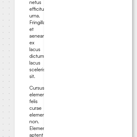
netus
efficitur
urna.
Fringilla
et
aenean
ex
lacus
dictumst;
lacus
scelerisque
sit.
Cursus
elementum
felis
curae
elementum
non.
Elementum
aptent