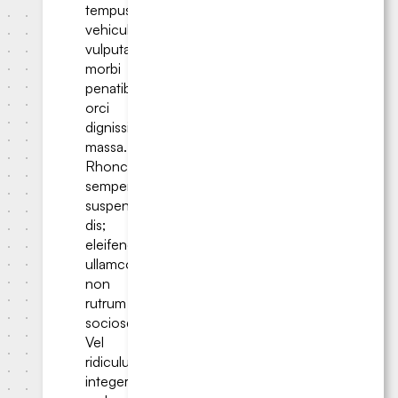
tempus
vehicula
vulputate
morbi
penatibus
orci
dignissim
massa.
Rhoncus
semper
suspendisse
dis;
eleifend
ullamcorper
non
rutrum
sociosqu?
Vel
ridiculus
integer