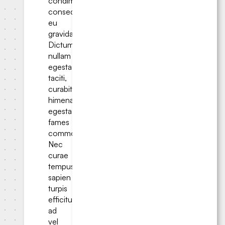
condimentum
consequat
eu
gravida.
Dictumst
nullam
egestas
taciti,
curabitur
himenaeos
egestas
fames
commodo.
Nec
curae
tempus
sapien
turpis
efficitur
ad
vel