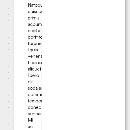
Natoque
quisque
primis
accumsan
dapibus
porttitor
torquent
ligula
venenatis.
Lacinia
aliquet
libero
elit
sodales
commodo
tempor
donec
aenean.
Mi
ac