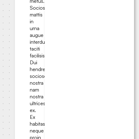
metus.
Sociosqu
mattis
in
urna
augue
interdum
taciti
facilisis?
Dui
hendrerit
sociosqu
nostra
nam
nostra
ultrices
ex.
Ex
habitasse
neque
proin