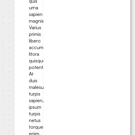
quis
urna
sapien
magnis.
Varius
primis
libero
accumsan
litora
quisque
potenti.
At
duis
malesuada
turpis
sapien,
ipsum
turpis
netus
torquent
enim.