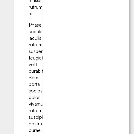
massa
rutrum
at.
Phasellus
sodales
iaculis
rutrum
suspendisse
feugiat
velit
curabitur.
Sem
porta
sociosqu
dolor
vivamus
rutrum
suscipit
nostra
curae