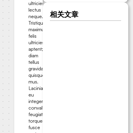
ultricies
lectus
相关文章
neque.
Tristique
maximus
felis
ultricies
aptent;
diam
tellus
gravida
quisque
mus.
Lacinia
eu
integer
convallis
feugiat
torquent
fusce