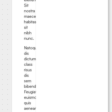
Sit
nostra
maecenas
habitasse
sit
nibh
nunc.
Natoque
dis
dictum
class
risus
dis
sem
bibendum.
Feugiat
euismod
quis
aenean