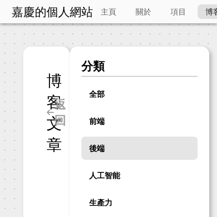
嘉慶的個人網站
主頁
關於
項目
博
分類
博
全部
客
返
回
文
前端
章
後端
人工智能
生產力