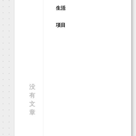
生活
項目
没
有
文
章