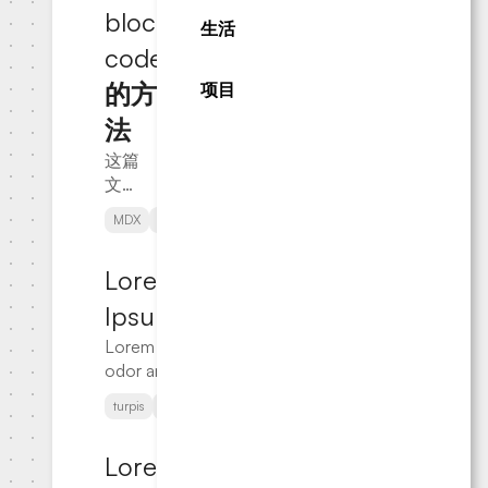
block
生活
code
的方
项目
法
这篇
文章
讲述
2024-
MDX
Markdown
Next.js
了如
10-09
何在
Lorem
MDX
中区
Ipsum
分行
Lorem ipsum
内代
odor amet,
码和
consectetuer
2024-
代码
turpis
accumsan
proin
adipiscing
10-05
块，
elit.
进行
Lorem
Sollicitudin
不同