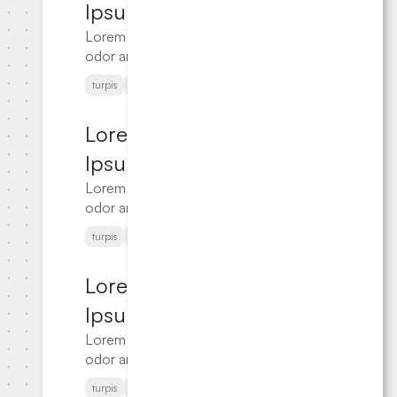
inceptos ac
的渲
Ipsum
sapien augue
染。
Lorem ipsum
tellus turpis
odor amet,
accumsan
consectetuer
2024-
proin.
turpis
accumsan
proin
adipiscing
10-05
elit.
Lorem
Sollicitudin
inceptos ac
Ipsum
sapien augue
Lorem ipsum
tellus turpis
odor amet,
accumsan
consectetuer
2024-
proin.
turpis
accumsan
proin
adipiscing
10-05
elit.
Lorem
Sollicitudin
inceptos ac
Ipsum
sapien augue
Lorem ipsum
tellus turpis
odor amet,
accumsan
consectetuer
2024-
proin.
turpis
accumsan
proin