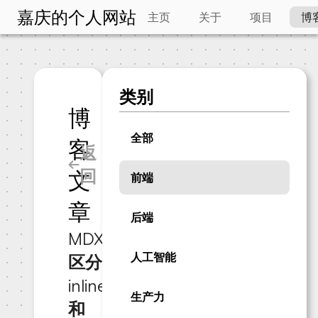
嘉庆的个人网站
主页
关于
项目
博
类别
博
全部
客
返
回
文
前端
章
后端
MDX
人工智能
区分
inline
生产力
和