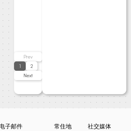
Sollicitudin
inceptos ac
sapien augue
tellus turpis
accumsan
proin.
Prev
1
2
Next
电子邮件
常住地
社交媒体